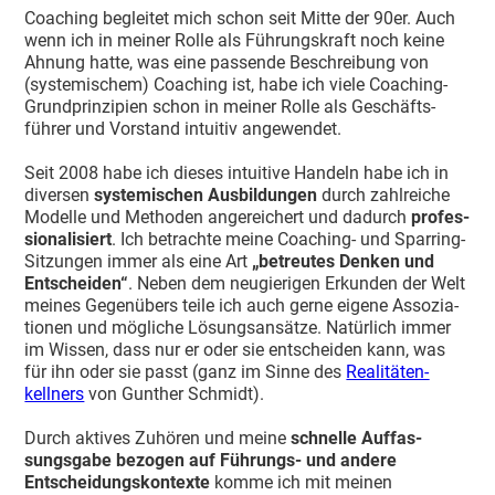
Coaching begleitet mich schon seit Mitte der 90er. Auch
wenn ich in meiner Rolle als Führungs­kraft noch keine
Ahnung hatte, was eine passende Beschreibung von
(syste­mi­schem) Coaching ist, habe ich viele Coaching-
Grund­prin­zipien schon in meiner Rolle als Geschäfts­
führer und Vorstand intuitiv angewendet.
Seit 2008 habe ich dieses intuitive Handeln habe ich in
diversen
syste­mi­schen Ausbil­dungen
durch zahlreiche
Modelle und Methoden angerei­chert und dadurch
profes­
sio­na­li­siert
. Ich betrachte meine Coaching- und Sparring-
Sitzungen immer als eine Art
„betreutes Denken und
Entscheiden“
. Neben dem neugie­rigen Erkunden der Welt
meines Gegen­übers teile ich auch gerne eigene Assozia­
tionen und mögliche Lösungs­an­sätze. Natürlich immer
im Wissen, dass nur er oder sie entscheiden kann, was
für ihn oder sie passt (ganz im Sinne des
Reali­tä­ten­
kellners
von Gunther Schmidt).
Durch aktives Zuhören und meine
schnelle Auffas­
sungsgabe bezogen auf Führungs- und andere
Entschei­dungs­kon­texte
komme ich mit meinen