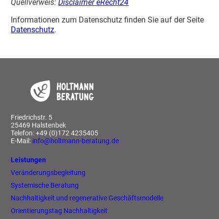
Quell­verweis:
Disclaimer eRecht24
Infor­ma­tionen zum Daten­schutz finden Sie auf der Seite
Daten­schutz
.
Fried­richstr. 5
25469 Halstenbek
Telefon: +49 (0)172 4235405
E-Mail:
info@​holtmann-​beratung.​de
Leistungen
Veränderungsbegleitung
Systemische Beratung
Nachhaltigkeit und regenerative Geschäftsmodelle
Orientierungstag Nachhaltigkeit