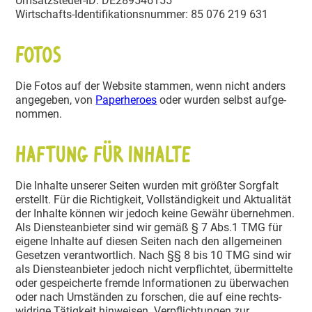
Umsatz­steuer-ID: DE289546155
Wirtschafts-Identi­fi­ka­ti­ons­nummer: 85 076 219 631
Fotos
Die Fotos auf der Website stammen, wenn nicht anders
angegeben, von
Paper­heroes
oder wurden selbst aufge­
nommen.
Haftung für Inhalte
Die Inhalte unserer Seiten wurden mit größter Sorgfalt
erstellt. Für die Richtigkeit, Vollstän­digkeit und Aktua­lität
der Inhalte können wir jedoch keine Gewähr übernehmen.
Als Diens­te­an­bieter sind wir gemäß § 7 Abs.1 TMG für
eigene Inhalte auf diesen Seiten nach den allge­meinen
Gesetzen verant­wortlich. Nach §§ 8 bis 10 TMG sind wir
als Diens­te­an­bieter jedoch nicht verpflichtet, übermit­telte
oder gespei­cherte fremde Infor­ma­tionen zu überwachen
oder nach Umständen zu forschen, die auf eine rechts­
widrige Tätigkeit hinweisen. Verpflich­tungen zur